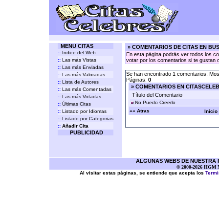
MENU CITAS
» COMENTARIOS DE CITAS EN BU
::
Indice del Web
En esta página podrás ver todos los co
::
Las más Vistas
votar por los comentarios si te gustan 
::
Las más Enviadas
Se han encontrado 1 comentarios. Most
::
Las más Valoradas
Páginas:
0
::
Lista de Autores
» COMENTARIOS EN CITASCELE
::
Las más Comentadas
Título del Comentario
::
Las más Votadas
No Puedo Creerlo
::
Últimas Citas
«« Atras
::
Listado por Idiomas
Inicio
::
Listado por Categorias
::
Añadir Cita
PUBLICIDAD
ALGUNAS WEBS DE NUESTRA RE
© 2000-2026 HGM Ne
Al visitar estas páginas, se entiende que acepta los
Termi