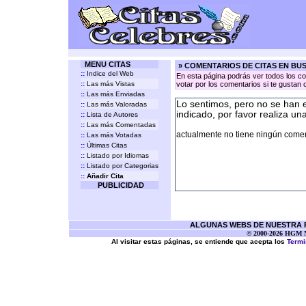
MENU CITAS
» COMENTARIOS DE CITAS EN BU
::
Indice del Web
En esta página podrás ver todos los co
::
Las más Vistas
votar por los comentarios si te gustan 
::
Las más Enviadas
Lo sentimos, pero no se han 
::
Las más Valoradas
indicado, por favor realiza un
::
Lista de Autores
::
Las más Comentadas
actualmente no tiene ningún coment
::
Las más Votadas
::
Últimas Citas
::
Listado por Idiomas
::
Listado por Categorias
::
Añadir Cita
PUBLICIDAD
ALGUNAS WEBS DE NUESTRA RE
© 2000-2026 HGM Ne
Al visitar estas páginas, se entiende que acepta los
Termi