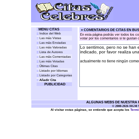
MENU CITAS
» COMENTARIOS DE CITAS EN BU
::
Indice del Web
En esta página podrás ver todos los co
::
Las más Vistas
votar por los comentarios si te gustan 
::
Las más Enviadas
Lo sentimos, pero no se han 
::
Las más Valoradas
indicado, por favor realiza un
::
Lista de Autores
::
Las más Comentadas
actualmente no tiene ningún coment
::
Las más Votadas
::
Últimas Citas
::
Listado por Idiomas
::
Listado por Categorias
::
Añadir Cita
PUBLICIDAD
ALGUNAS WEBS DE NUESTRA RE
© 2000-2026 HGM Ne
Al visitar estas páginas, se entiende que acepta los
Termi