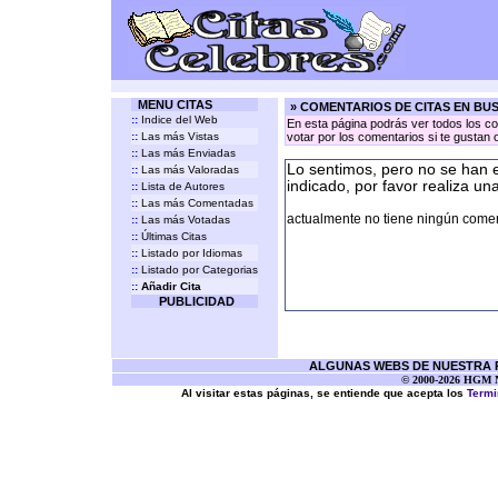
MENU CITAS
» COMENTARIOS DE CITAS EN BU
::
Indice del Web
En esta página podrás ver todos los co
::
Las más Vistas
votar por los comentarios si te gustan 
::
Las más Enviadas
Lo sentimos, pero no se han 
::
Las más Valoradas
indicado, por favor realiza un
::
Lista de Autores
::
Las más Comentadas
actualmente no tiene ningún coment
::
Las más Votadas
::
Últimas Citas
::
Listado por Idiomas
::
Listado por Categorias
::
Añadir Cita
PUBLICIDAD
ALGUNAS WEBS DE NUESTRA RE
© 2000-2026 HGM Ne
Al visitar estas páginas, se entiende que acepta los
Termi