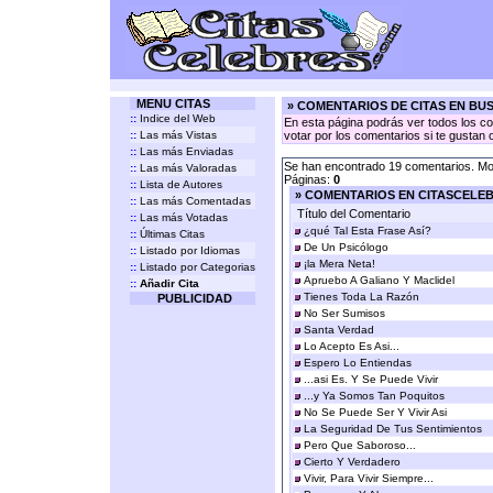
MENU CITAS
» COMENTARIOS DE CITAS EN BU
::
Indice del Web
En esta página podrás ver todos los co
::
Las más Vistas
votar por los comentarios si te gustan 
::
Las más Enviadas
Se han encontrado 19 comentarios. Mos
::
Las más Valoradas
Páginas:
0
::
Lista de Autores
» COMENTARIOS EN CITASCELE
::
Las más Comentadas
Título del Comentario
::
Las más Votadas
¿qué Tal Esta Frase Así?
::
Últimas Citas
De Un Psicólogo
::
Listado por Idiomas
¡la Mera Neta!
::
Listado por Categorias
Apruebo A Galiano Y Maclidel
::
Añadir Cita
Tienes Toda La Razón
PUBLICIDAD
No Ser Sumisos
Santa Verdad
Lo Acepto Es Asi...
Espero Lo Entiendas
...asi Es. Y Se Puede Vivir
...y Ya Somos Tan Poquitos
No Se Puede Ser Y Vivir Asi
La Seguridad De Tus Sentimientos
Pero Que Saboroso...
Cierto Y Verdadero
Vivir, Para Vivir Siempre...